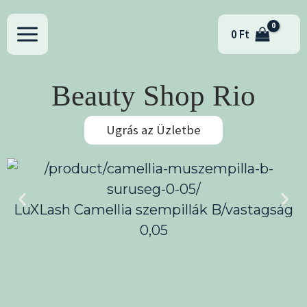
Skip
to
0
Ft
content
Beauty Shop Rio
Ugrás az Üzletbe
LuXLash Camellia szempillák B/vastagság
0,05