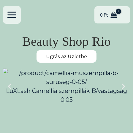
Skip
to
0
Ft
content
Beauty Shop Rio
Ugrás az Üzletbe
LuXLash Camellia szempillák B/vastagság
0,05