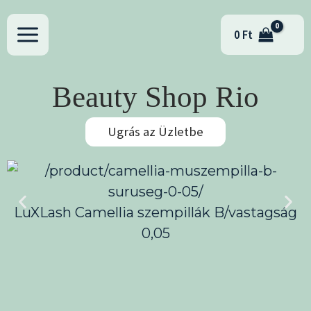
Skip
to
0
Ft
content
Beauty Shop Rio
Ugrás az Üzletbe
LuXLash Camellia szempillák B/vastagság
0,05