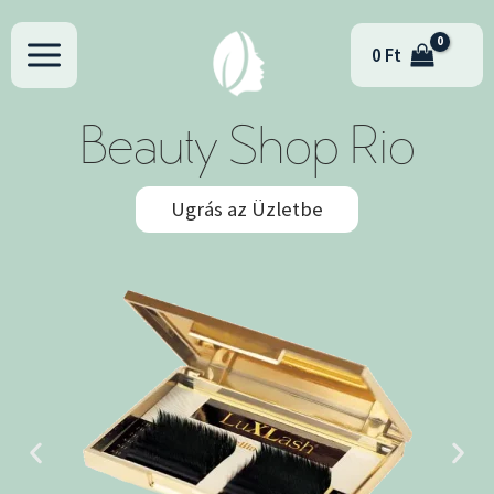
Skip
to
0
Ft
content
Beauty Shop Rio
Ugrás az Üzletbe