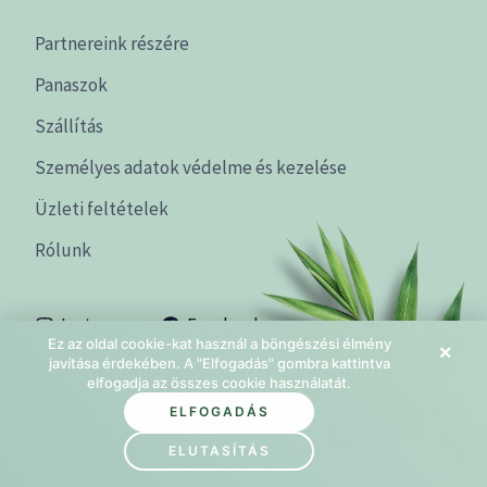
Partnereink részére
Panaszok
Szállítás
Személyes adatok védelme és kezelése
Üzleti feltételek
Rólunk
Instagram
Facebook
Ez az oldal cookie-kat használ a böngészési élmény
×
javítása érdekében. A "Elfogadás" gombra kattintva
elfogadja az összes cookie használatát.
ELFOGADÁS
© 2026 beautyshoprio.hu
ELUTASÍTÁS