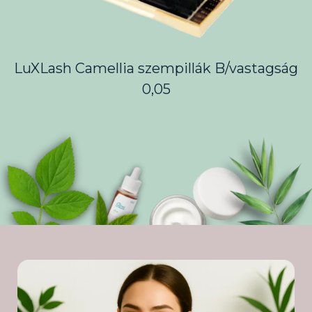
LuXLash Camellia szempillák B/vastagság
0,05