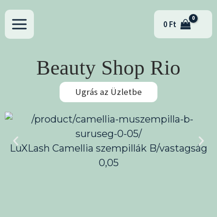
Skip
to
0
Ft
content
Beauty Shop Rio
Ugrás az Üzletbe
LuXLash Camellia szempillák B/vastagság
0,05