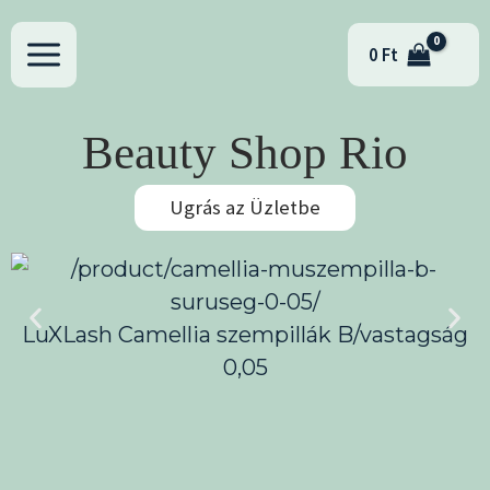
Skip
to
0
Ft
content
Beauty Shop Rio
Ugrás az Üzletbe
LuXLash Camellia szempillák B/vastagság
0,05