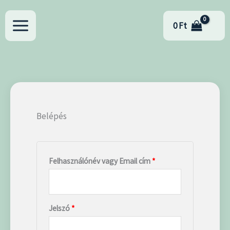
Skip
Kötelező
Kötelező
Kötelező
to
0
Ft
content
Belépés
Felhasználónév vagy Email cím
*
Jelszó
*