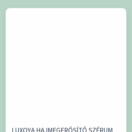
LUXOYA HAJMEGERŐSÍTŐ SZÉRUM