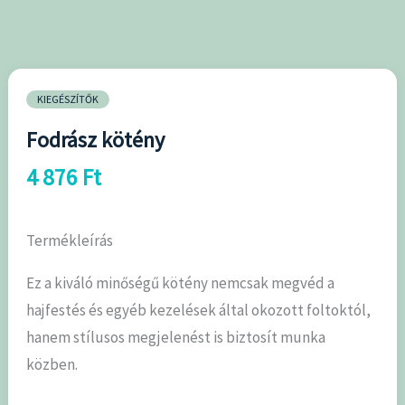
KIEGÉSZÍTŐK
Fodrász kötény
4 876
Ft
Termékleírás
Ez a kiváló minőségű kötény nemcsak megvéd a
hajfestés és egyéb kezelések által okozott foltoktól,
hanem stílusos megjelenést is biztosít munka
közben.