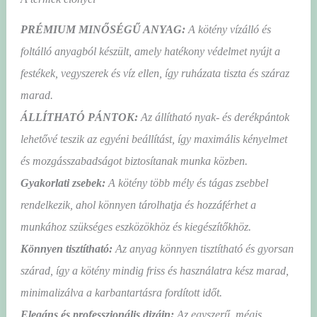
PRÉMIUM MINŐSÉGŰ ANYAG:
A kötény vízálló és
foltálló anyagból készült, amely hatékony védelmet nyújt a
festékek, vegyszerek és víz ellen, így ruházata tiszta és száraz
marad.
ÁLLÍTHATÓ PÁNTOK:
Az állítható nyak- és derékpántok
lehetővé teszik az egyéni beállítást, így maximális kényelmet
és mozgásszabadságot biztosítanak munka közben.
Gyakorlati zsebek:
A kötény több mély és tágas zsebbel
rendelkezik, ahol könnyen tárolhatja és hozzáférhet a
munkához szükséges eszközökhöz és kiegészítőkhöz.
Könnyen tisztítható:
Az anyag könnyen tisztítható és gyorsan
szárad, így a kötény mindig friss és használatra kész marad,
minimalizálva a karbantartásra fordított időt.
Elegáns és professzionális dizájn:
Az egyszerű, mégis