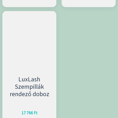
LuxLash
Szempillák
rendező doboz
17 766
Ft