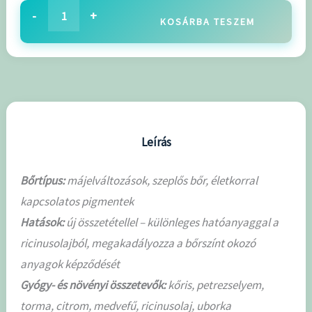
-
+
KOSÁRBA TESZEM
Leírás
Bőrtípus:
májelváltozások, szeplős bőr, életkorral
kapcsolatos pigmentek
Hatások:
új összetétellel – különleges hatóanyaggal a
ricinusolajból, megakadályozza a bőrszínt okozó
anyagok képződését
Gyógy- és növényi összetevők:
kőris, petrezselyem,
torma, citrom, medvefű, ricinusolaj, uborka