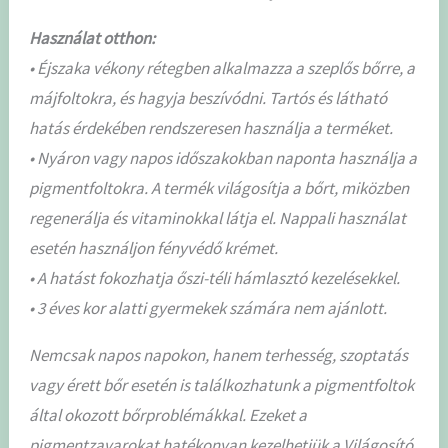
Használat otthon:
• Éjszaka vékony rétegben alkalmazza a szeplős bőrre, a
májfoltokra, és hagyja beszívódni. Tartós és látható
hatás érdekében rendszeresen használja a terméket.
• Nyáron vagy napos időszakokban naponta használja a
pigmentfoltokra. A termék világosítja a bőrt, miközben
regenerálja és vitaminokkal látja el. Nappali használat
esetén használjon fényvédő krémet.
• A hatást fokozhatja őszi-téli hámlasztó kezelésekkel.
• 3 éves kor alatti gyermekek számára nem ajánlott.
Nemcsak napos napokon, hanem terhesség, szoptatás
vagy érett bőr esetén is találkozhatunk a pigmentfoltok
által okozott bőrproblémákkal. Ezeket a
pigmentzavarokat hatékonyan kezelhetjük a Világosító