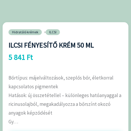
mennyiség
,
Hidratáló krémek
ILCSI
ILCSI FÉNYESÍTŐ KRÉM 50 ML
5 841
Ft
Bőrtípus: májelváltozások, szeplős bőr, életkorral
kapcsolatos pigmentek
Hatások: új összetétellel – különleges hatóanyaggal a
ricinusolajból, megakadályozza a bőrszínt okozó
anyagok képződését
Gy…