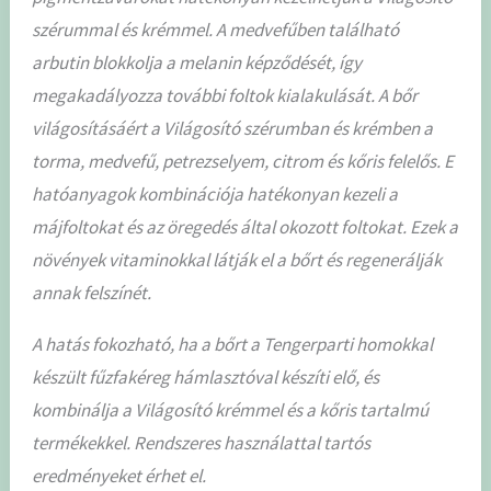
szérummal és krémmel. A medvefűben található
arbutin blokkolja a melanin képződését, így
megakadályozza további foltok kialakulását. A bőr
világosításáért a Világosító szérumban és krémben a
torma, medvefű, petrezselyem, citrom és kőris felelős. E
hatóanyagok kombinációja hatékonyan kezeli a
májfoltokat és az öregedés által okozott foltokat. Ezek a
növények vitaminokkal látják el a bőrt és regenerálják
annak felszínét.
A hatás fokozható, ha a bőrt a Tengerparti homokkal
készült fűzfakéreg hámlasztóval készíti elő, és
kombinálja a Világosító krémmel és a kőris tartalmú
termékekkel. Rendszeres használattal tartós
eredményeket érhet el.