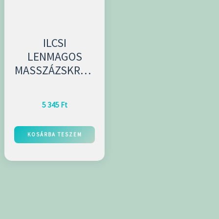
ILCSI
LENMAGOS
MASSZÁZSKRÉM
KAROTINNAL
200ML
5 345
Ft
KOSÁRBA TESZEM