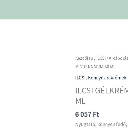
ILCSI
Kezdőlap
/
ILCSI
/
Arcápolá
GÉLKRÉM
MINDENNAPRA 50 ML
MINDENNAPRA
ILCSI
,
Könnyű arckrémek
50
ILCSI GÉLKRÉ
ML
ML
mennyiség
6 057
Ft
Nyugtató, könnyen fedő, 