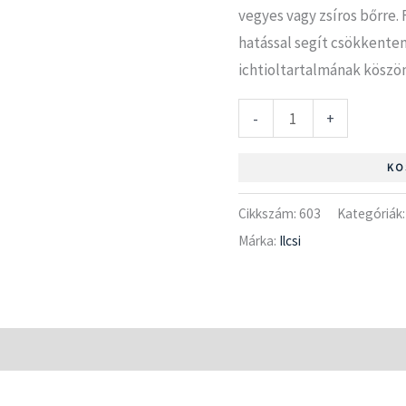
vegyes vagy zsíros bőrre
hatással segít csökkenten
ichtioltartalmának kösz
-
+
KO
Cikkszám:
603
Kategóriák
Márka:
Ilcsi