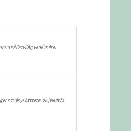
unk az állatvilág védelmére.
ges növényi összetevők jelentős