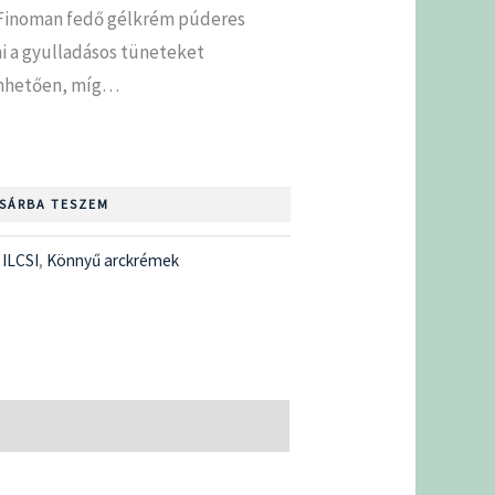
. Finoman fedő gélkrém púderes
i a gyulladásos tüneteket
önhetően, míg…
SÁRBA TESZEM
:
ILCSI
,
Könnyű arckrémek