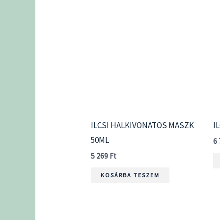
ILCSI HALKIVONATOS MASZK
I
50ML
6
5 269
Ft
KOSÁRBA TESZEM