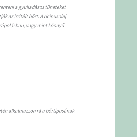
kenteni a gyulladásos tüneteket
 az irritált bőrt. A ricinusolaj
bőrápolásban, vagy mint könnyű
setén alkalmazzon rá a bőrtípusának