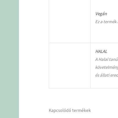
Vegán
Ez a termék 
HALAL
A Halal tanú
követelmény
és állati er
Kapcsolódó termékek