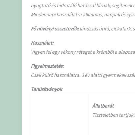
nyugtató és hidratáló hatással bírnak, segítenek cs
Mindennapi használatra alkalmas, nappali és éjsz
Fő növényi összetevők:
lándzsás útifű, cickafark, 
Használat:
Vigyen fel egy vékony réteget a krémből a alaposa
Figyelmeztetés:
Csak külső használatra. 3 év alatti gyermekek szám
Tanúsítványok
Állatbarát
Tiszteletben tartjuk