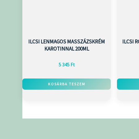
ILCSI LENMAGOS MASSZÁZSKRÉM
ILCSI 
KAROTINNAL 200ML
5 345
Ft
KOSÁRBA TESZEM