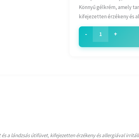
Könnyű gélkrém, amely tart
kifejezetten érzékeny és al
-
+
a lándzsás útifüvet, kifejezetten érzékeny és allergiával irritált