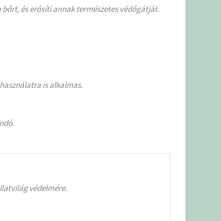
 a bőrt, és erősíti annak természetes védőgátját.
 használatra is alkalmas.
andó.
llatvilág védelmére.