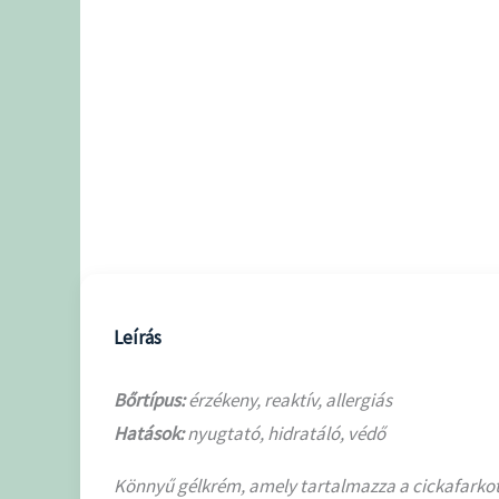
Leírás
Bőrtípus:
érzékeny, reaktív, allergiás
Hatások:
nyugtató, hidratáló, védő
Könnyű gélkrém, amely tartalmazza a cickafarkot és 