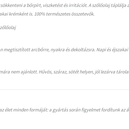
ökkenteni a bőrpírt, viszketést és irritációt. A szőlőolaj táplálja
akai krémként is. 100% természetes összetevők.
szőlőolaj
n megtisztított arcbőrre, nyakra és dekoltázsra. Napi és éjszakai
ára nem ajánlott. Hűvös, száraz, sötét helyen, jól lezárva tárol
 az élet minden formáját: a gyártás során figyelmet fordítunk az á