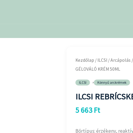
ILCSI
REBRÍCSKÉPZŐ
Kezdőlap
/
ILCSI
/
Arcápolás
GÉLOVÁLÓ
GÉLOVÁLÓ KRÉM 50ML
KRÉM
,
ILCSI
Könnyű arckrémek
50ML
ILCSI REBRÍCS
mennyiség
5 663
Ft
Bőrtípus: érzékeny, reaktív