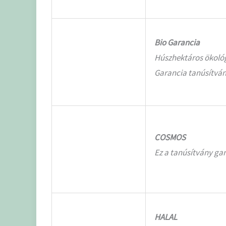
Bio Garancia
Húszhektáros ökológi
Garancia tanúsítván
COSMOS
Ez a tanúsítvány ga
HALAL