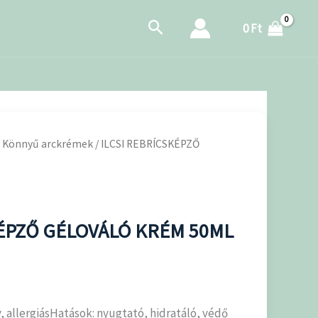
Search
0
Ft
/
Könnyű arckrémek
/ ILCSI REBRÍCSKÉPZŐ
KÉPZŐ GÉLOVÁLÓ KRÉM 50ML
, allergiásHatások: nyugtató, hidratáló, védő