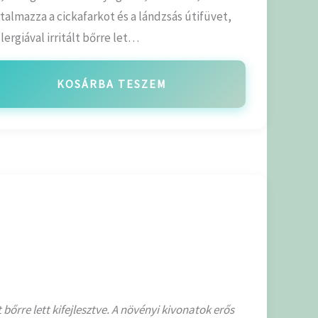
almazza a cickafarkot és a lándzsás útifüvet,
lergiával irritált bőrre let…
KOSÁRBA TESZEM
 bőrre lett kifejlesztve. A növényi kivonatok erős