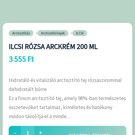
mennyiség
,
,
Arctisztítás
Arctisztító tejek
ILCSI
ILCSI RÓZSA ARCKRÉM 200 ML
3 555
Ft
Hidratáló és vitalizáló arctisztító tej rózsaszirommal
dehidratált bőrre
Ez a finom arctisztító tej, amely 98%-ban természetes
összetevőket tartalmaz, kíméletes és hatékony
módon távolítja el a minde…
-
+