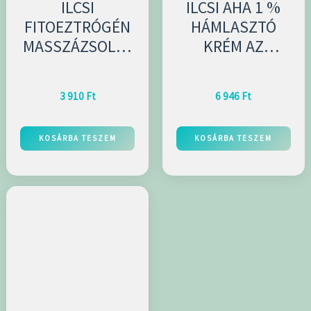
ILCSI
ILCSI AHA 1 %
FITOEZTRÓGÉN
HÁMLASZTÓ
MASSZÁZSOLAJ
KRÉM AZ
100 ML
ARCBŐRRE
100ML
3 910
Ft
6 946
Ft
KOSÁRBA TESZEM
KOSÁRBA TESZEM