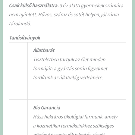
Csak külső használatra.
3 év alatti gyermekek számára
nem ajánlott. Hűvös, száraz és sötét helyen, jól zárva
tárolandó.
Tanúsítványok
Állatbarát
Tiszteletben tartjuk az élet minden
formáját: a gyártás során figyelmet
fordítunk az állatvilág védelmére.
Bio Garancia
Húsz hektáros ökológiai farmunk, amely
a kozmetikai termékeinkhez szükséges
növényi összetevők jelentős részét