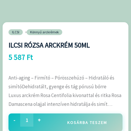
,
ILCSI
Könnyű arckrémek
ILCSI RÓZSA ARCKRÉM 50ML
5 587
Ft
Anti-aging – Firmító – Pórösszehúzó – Hidratáló és
simítóDehidratált, gyenge és tág pórusú bőrre
Luxus arckrém Rosa Centifolia kivonattal és ritka Rosa
Damascena olajjal intenzíven hidratálja és simít…
-
+
KOSÁRBA TESZEM