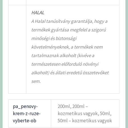
HALAL
A Halal tanúsítvány garantálja, hogy a
termékek gyártása megfelel a szigorú
minőségi és biztonsági
követelményeknek, a termékek nem
tartalmaznak alkoholt (kivéve a
természetesen előforduló növényi
alkoholt) és állati eredetű összetevőket
sem.
pa_penovy-
200ml, 200ml –
krem-z-ruze-
kozmetikus vagyok, 50ml,
vyberte-ob
50ml – kozmetikus vagyok