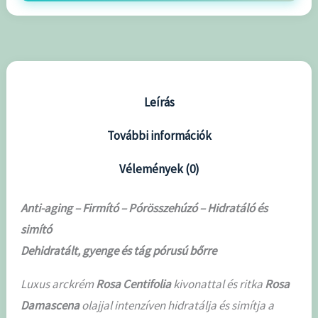
Leírás
További információk
Vélemények (0)
Anti-aging – Firmító – Pórösszehúzó – Hidratáló és
simító
Dehidratált, gyenge és tág pórusú bőrre
Luxus arckrém
Rosa Centifolia
kivonattal és ritka
Rosa
Damascena
olajjal intenzíven hidratálja és simítja a