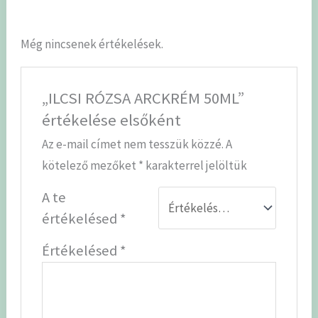
Még nincsenek értékelések.
„ILCSI RÓZSA ARCKRÉM 50ML”
értékelése elsőként
Az e-mail címet nem tesszük közzé.
A
kötelező mezőket
*
karakterrel jelöltük
A te
értékelésed
*
Értékelésed
*