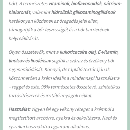
bőrt. A természetes
vitaminok
,
bioflavonoidok
,
nátrium-
hialuronát
, valamint
hidrolizált glikozaminoglikánok
hatékonyan küzdenek az öregedés jelei ellen,
támogatják a bőr feszességét és a bőr barrierének
helyreállítását.
Olyan összetevők, mint a
kukoricacsíra olaj
,
E-vitamin
,
linolsav és linolénsav
segítik a száraz és érzékeny bőr
regenerálódását. Könnyű, de tápláló textúrájának
köszönhetően a krém ideális a mindennapi használatra
– reggel és este. 98% természetes összetevő, szintetikus
tartósítószerek és irritáló anyagok nélkül.
Használat:
Vigyen fel egy vékony réteget a krémből a
megtisztított arcbőrre, nyakra és dekoltázsra. Napi és
éjszakai használatra egyaránt alkalmas.