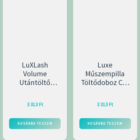
LuXLash
Luxe
Volume
Műszempilla
Utántöltő
Töltődoboz C ív
doboz C ív, 0,03
0,03 mm
mm vastagság,
vastagság 10
3 313
Ft
3 313
Ft
12 mm méret
mm méret
KOSÁRBA TESZEM
KOSÁRBA TESZEM