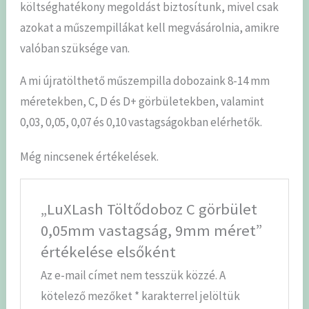
költséghatékony megoldást biztosítunk, mivel csak
azokat a műszempillákat kell megvásárolnia, amikre
valóban szüksége van.
A mi újratölthető műszempilla dobozaink 8-14 mm
méretekben, C, D és D+ görbületekben, valamint
0,03, 0,05, 0,07 és 0,10 vastagságokban elérhetők.
Még nincsenek értékelések.
„LuXLash Töltődoboz C görbület
0,05mm vastagság, 9mm méret”
értékelése elsőként
Az e-mail címet nem tesszük közzé.
A
kötelező mezőket
*
karakterrel jelöltük