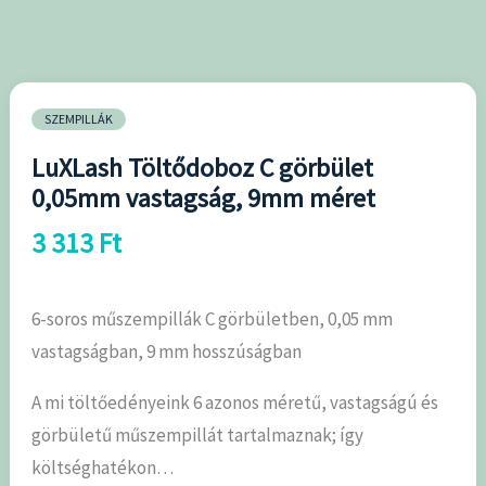
vastagság,
9mm
méret
mennyiség
SZEMPILLÁK
LuXLash Töltődoboz C görbület
0,05mm vastagság, 9mm méret
3 313
Ft
6-soros műszempillák C görbületben, 0,05 mm
vastagságban, 9 mm hosszúságban
A mi töltőedényeink 6 azonos méretű, vastagságú és
görbületű műszempillát tartalmaznak; így
költséghatékon…