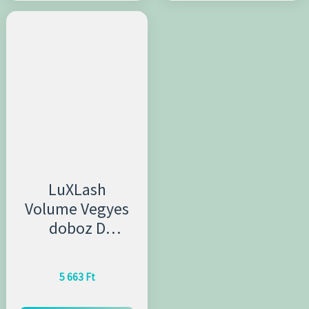
LuXLash
Volume Vegyes
doboz D
/vastagság
0,10mm
5 663
Ft