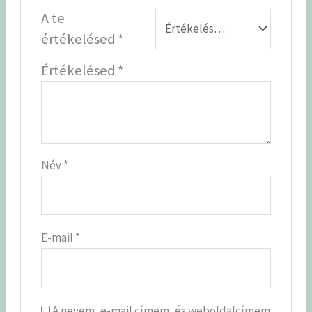
A te
értékelésed
*
Értékelésed
*
Név
*
E-mail
*
A nevem, e-mail címem, és weboldalcímem