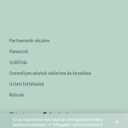
Partnereink részére
Panaszok
Szállítás
Személyes adatok védelme és kezelése
Üzleti feltételek
Rólunk
Instagram
Facebook
Ez az oldal cookie-kat használ a böngészési élmény
×
javítása érdekében. A "Elfogadás" gombra kattintva