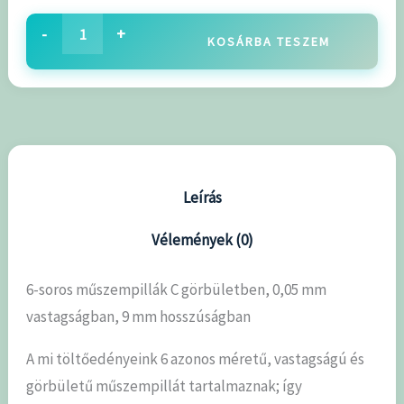
-
+
KOSÁRBA TESZEM
Leírás
Vélemények (0)
6-soros műszempillák C görbületben, 0,05 mm
vastagságban, 9 mm hosszúságban
A mi töltőedényeink 6 azonos méretű, vastagságú és
görbületű műszempillát tartalmaznak; így