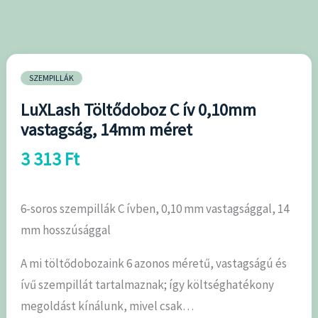
vastagság,
14mm
méret
mennyiség
SZEMPILLÁK
LuXLash Töltődoboz C ív 0,10mm
vastagság, 14mm méret
3 313
Ft
6-soros szempillák C ívben, 0,10 mm vastagsággal, 14
mm hosszúsággal
A mi töltődobozaink 6 azonos méretű, vastagságú és
ívű szempillát tartalmaznak; így költséghatékony
megoldást kínálunk, mivel csak…