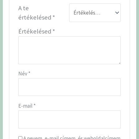
A te
értékelésed
*
Értékelésed
*
Név
*
E-mail
*
A nevem, e-mail címem, és weboldalcímem