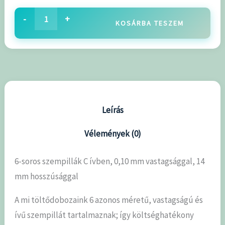
-
+
KOSÁRBA TESZEM
Leírás
Vélemények (0)
6-soros szempillák C ívben, 0,10 mm vastagsággal, 14
mm hosszúsággal
A mi töltődobozaink 6 azonos méretű, vastagságú és
ívű szempillát tartalmaznak; így költséghatékony