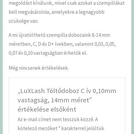
megoldást kínálunk, mivel csak azokat a szempillákat
kell megvásárolnia, amelyekre a legnagyobb
szüksége van.
A mi újratölthető szempilla dobozaink 8-14 mm
méretben, C, D és D+ ívekben, valamint 0,03, 0,05,
0,07 és 0,10 vastagságban érhetők el.
Még nincsenek értékelések.
„LuXLash Töltődoboz C ív 0,10mm
vastagság, 14mm méret”
értékelése elsőként
Az e-mail címet nem tesszük közzé.
A
kötelező mezőket
*
karakterrel jelöltük