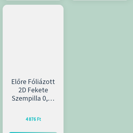
Előre Fóliázott
2D Fekete
Szempilla 0,07
mm Vastagságú
4 876
Ft