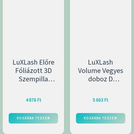
LuXLash Előre
LuXLash
Fóliázott 3D
Volume Vegyes
Szempilla
doboz D
Fekete C/alakú
/vastagság
0,05 mm
0,10mm
4 876
Ft
5 663
Ft
Vastagságú
KOSÁRBA TESZEM
KOSÁRBA TESZEM