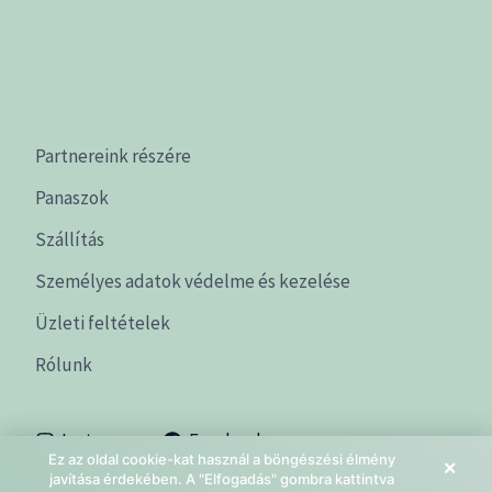
Partnereink részére
Panaszok
Szállítás
Személyes adatok védelme és kezelése
Üzleti feltételek
Rólunk
Instagram
Facebook
Ez az oldal cookie-kat használ a böngészési élmény
×
javítása érdekében. A "Elfogadás" gombra kattintva