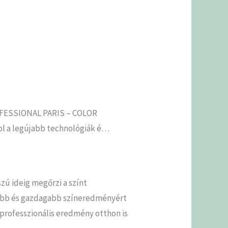
OFESSIONAL PARIS – COLOR
ol a legújabb technológiák é…
szú ideig megőrzi a színt
ebb és gazdagabb színeredményért
professzionális eredmény otthon is