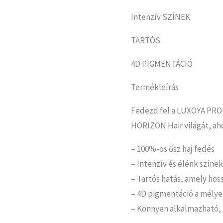
Intenzív SZÍNEK
TARTÓS
4D PIGMENTÁCIÓ
Termékleírás
Fedezd fel a LUXOYA PR
HORIZON Hair világát, ah
– 100%-os ősz haj fedés
– Intenzív és élénk színek
– Tartós hatás, amely hos
– 4D pigmentáció a mély
– Könnyen alkalmazható, 