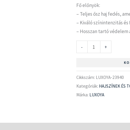
Fő előnyök:
– Teljes ősz haj fedés, a
– Kiváló színintenzitás és
– Hosszan tartó védelem a
-
+
KO
Cikkszám:
LUXOYA-23940
Kategóriák:
HAJSZÍNEK ÉS 
Márka:
LUXOYA