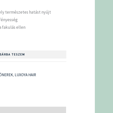
mely természetes hatást nyújt
 fényesség
 fakulás ellen
SÁRBA TESZEM
TÓNEREK
,
LUXOYA HAIR