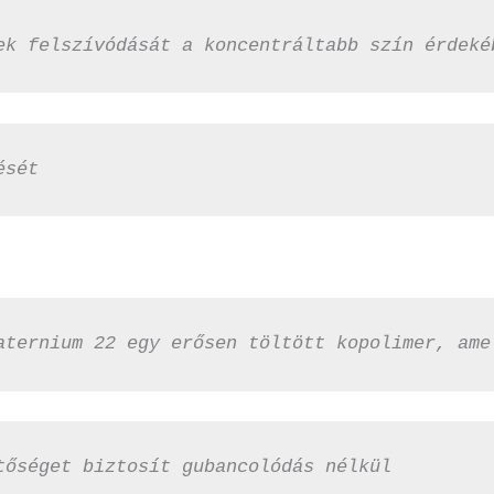
ek felszívódását a koncentráltabb szín érdeké
ését
aternium 22 egy erősen töltött kopolimer, ame
tőséget biztosít gubancolódás nélkül