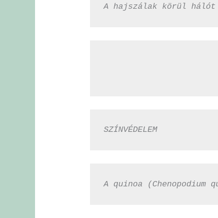
A hajszálak körül hálót
SZÍNVÉDELEM
A quinoa (Chenopodium q