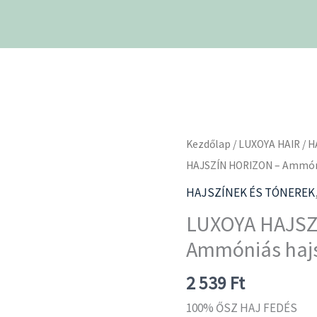
LUXOYA
Kezdőlap
/
LUXOYA HAIR
/
H
HAJSZÍN
HAJSZÍN HORIZON – Ammóni
HORIZON
HAJSZÍNEK ÉS TÓNEREK
-
LUXOYA HAJSZ
Ammóniás
Ammóniás hajs
hajszín
60ml
2 539
Ft
8.01/8NA
100% ŐSZ HAJ FEDÉS
mennyiség