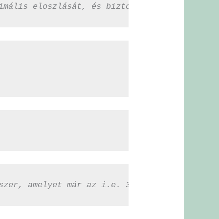
imális eloszlását, és biztosítja a maximális 
szer, amelyet már az i.e. 3000 óta termeszten