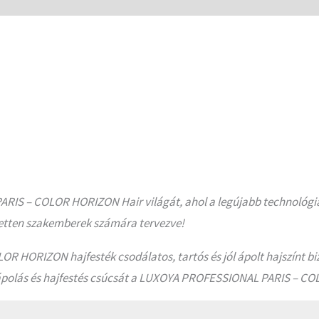
RIS – COLOR HORIZON Hair világát, ahol a legújabb technológiá
jezetten szakemberek számára tervezve!
 HORIZON hajfesték csodálatos, tartós és jól ápolt hajszínt b
jápolás és hajfestés csúcsát a LUXOYA PROFESSIONAL PARIS – C