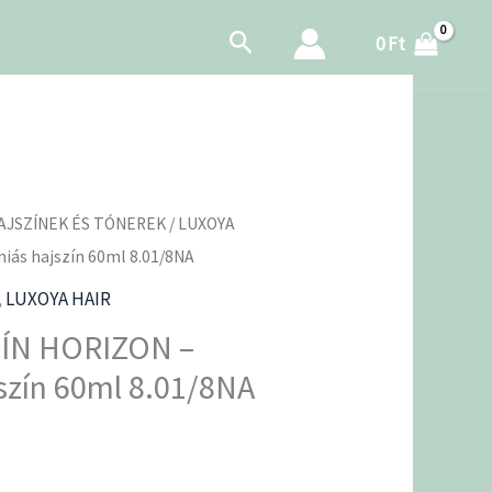
Search
0
Ft
AJSZÍNEK ÉS TÓNEREK
/ LUXOYA
ás hajszín 60ml 8.01/8NA
,
LUXOYA HAIR
ÍN HORIZON –
zín 60ml 8.01/8NA