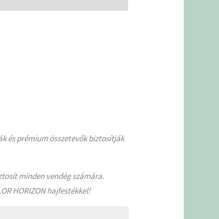
k és prémium összetevők biztosítják
iztosít minden vendég számára.
OLOR HORIZON hajfestékkel!