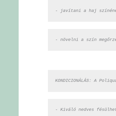
- javítani a haj színén
- növelni a szín megőrz
KONDICIONÁLÁS: A Poliqu
- Kiváló nedves fésülhe