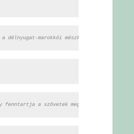
 a délnyugat-marokkói mészkő félsivatagos tal
y fenntartja a szövetek megfelelő hidratáltsá