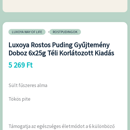
6x25g
Téli
Korlátozott
Kiadás
,
LUXOYA WAY OF LIFE
ROSTPUDINGOK
mennyiség
Luxoya Rostos Puding Gyűjtemény
Doboz 6x25g Téli Korlátozott Kiadás
5 269
Ft
Sült fűszeres alma
Tökös pite
Támogatja az egészséges életmódot a 6 különböző