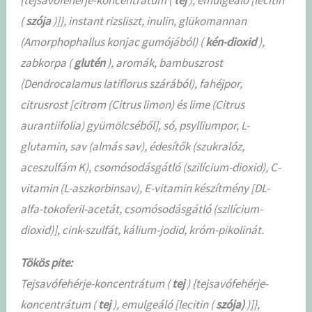
(
szója
)]}, instant rizsliszt, inulin, glükomannan
(Amorphophallus konjac gumójából) (
kén-dioxid
),
zabkorpa (
glutén
), aromák, bambuszrost
(Dendrocalamus latiflorus szárából), fahéjpor,
citrusrost [citrom (Citrus limon) és lime (Citrus
aurantiifolia) gyümölcséből], só, psylliumpor, L-
glutamin, sav (almás sav), édesítők (szukralóz,
aceszulfám K), csomósodásgátló (szilícium-dioxid), C-
vitamin (L-aszkorbinsav), E-vitamin készítmény [DL-
alfa-tokoferil-acetát, csomósodásgátló (szilícium-
dioxid)], cink-szulfát, kálium-jodid, króm-pikolinát.
Tökös pite:
Tejsavófehérje-koncentrátum (
tej
) {tejsavófehérje-
koncentrátum (
tej
), emulgeáló [lecitin (
szója)
)]},