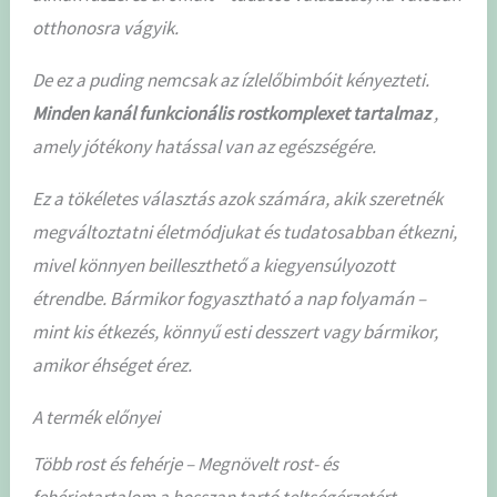
otthonosra vágyik.
De ez a puding nemcsak az ízlelőbimbóit kényezteti.
Minden kanál funkcionális rostkomplexet tartalmaz
,
amely jótékony hatással van az egészségére.
Ez a tökéletes választás azok számára, akik szeretnék
megváltoztatni életmódjukat és tudatosabban étkezni,
mivel könnyen beilleszthető a kiegyensúlyozott
étrendbe. Bármikor fogyasztható a nap folyamán –
mint kis étkezés, könnyű esti desszert vagy bármikor,
amikor éhséget érez.
A termék előnyei
Több rost és fehérje – Megnövelt rost- és
fehérjetartalom a hosszan tartó teltségérzetért.