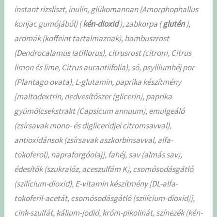
instant rizsliszt, inulin, glükomannan (Amorphophallus
konjac gumójából) (
kén-dioxid
), zabkorpa (
glutén
),
aromák (koffeint tartalmaznak), bambuszrost
(Dendrocalamus latiflorus), citrusrost (citrom, Citrus
limon és lime, Citrus aurantiifolia), só, psylliumhéj por
(Plantago ovata), L-glutamin, paprika készítmény
[maltodextrin, nedvesítőszer (glicerin), paprika
gyümölcsekstrakt (Capsicum annuum), emulgeáló
(zsírsavak mono- és digliceridjei citromsavval),
antioxidánsok (zsírsavak aszkorbinsavval, alfa-
tokoferol), napraforgóolaj], fahéj, sav (almás sav),
édesítők (szukralóz, aceszulfám K), csomósodásgátló
(szilícium-dioxid), E-vitamin készítmény [DL-alfa-
tokoferil-acetát, csomósodásgátló (szilícium-dioxid)],
cink-szulfát, kálium-jodid, króm-pikolinát, színezék (kén-