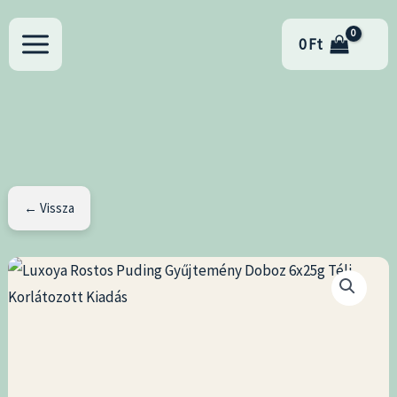
Skip
to
0
Ft
content
← Vissza
Luxoya
Rostos
Puding
Gyűjtemény
Doboz