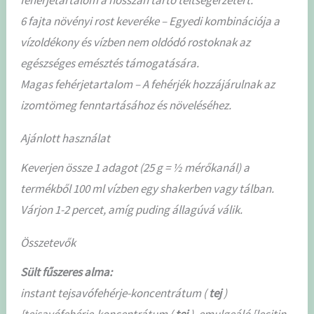
6 fajta növényi rost keveréke – Egyedi kombinációja a
vízoldékony és vízben nem oldódó rostoknak az
egészséges emésztés támogatására.
Magas fehérjetartalom – A fehérjék hozzájárulnak az
izomtömeg fenntartásához és növeléséhez.
Ajánlott használat
Keverjen össze 1 adagot (25 g = ½ mérőkanál) a
termékből 100 ml vízben egy shakerben vagy tálban.
Várjon 1-2 percet, amíg puding állagúvá válik.
Összetevők
Sült fűszeres alma:
instant tejsavófehérje-koncentrátum (
tej
)
{tejsavófehérje-koncentrátum (
tej
), emulgeáló [lecitin