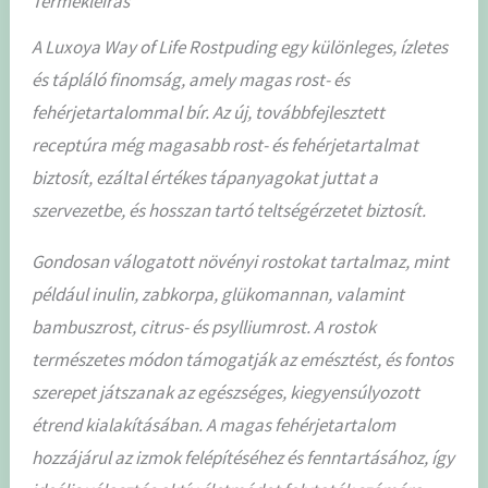
Termékleírás
A Luxoya Way of Life Rostpuding egy különleges, ízletes
és tápláló finomság, amely magas rost- és
fehérjetartalommal bír. Az új, továbbfejlesztett
receptúra még magasabb rost- és fehérjetartalmat
biztosít, ezáltal értékes tápanyagokat juttat a
szervezetbe, és hosszan tartó teltségérzetet biztosít.
Gondosan válogatott növényi rostokat tartalmaz, mint
például inulin, zabkorpa, glükomannan, valamint
bambuszrost, citrus- és psylliumrost. A rostok
természetes módon támogatják az emésztést, és fontos
szerepet játszanak az egészséges, kiegyensúlyozott
étrend kialakításában. A magas fehérjetartalom
hozzájárul az izmok felépítéséhez és fenntartásához, így