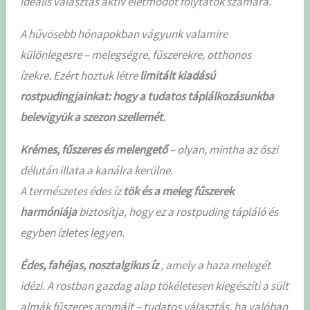
ideális választás aktív életmódot folytatók számára.
A hűvösebb hónapokban vágyunk valamire
különlegesre – melegségre, fűszerekre, otthonos
ízekre. Ezért hoztuk létre
limitált kiadású
rostpudingjainkat: hogy a tudatos táplálkozásunkba
belevigyük a szezon szellemét.
Krémes, fűszeres és melengető
– olyan, mintha az őszi
délután illata a kanálra kerülne.
A természetes édes íz
tök
és a meleg fűszerek
harmóniája
biztosítja, hogy ez a rostpuding tápláló és
egyben ízletes legyen.
Édes, fahéjas, nosztalgikus íz
, amely a haza melegét
idézi. A rostban gazdag alap tökéletesen kiegészíti a sült
almák fűszeres aromáit – tudatos választás, ha valóban