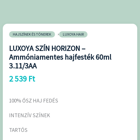
hajfesték
60ml
3.11/3AA
mennyiség
,
HAJSZÍNEK ÉS TÓNEREK
LUXOYA HAIR
LUXOYA SZÍN HORIZON –
Ammóniamentes hajfesték 60ml
3.11/3AA
2 539
Ft
100% ŐSZ HAJ FEDÉS
INTENZÍV SZÍNEK
TARTÓS