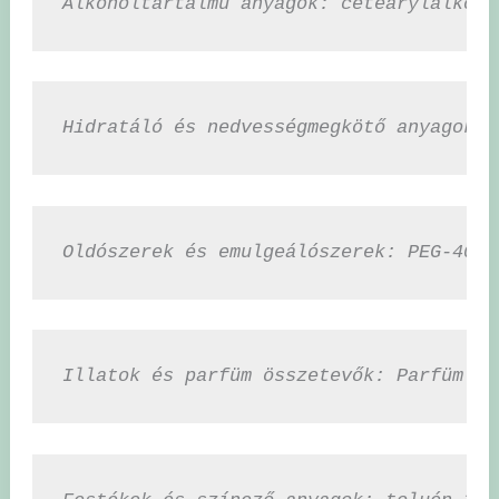
Alkoholtartalmú anyagok: cetearylalkoho
Hidratáló és nedvességmegkötő anyagok: 
Oldószerek és emulgeálószerek: PEG-40 h
Illatok és parfüm összetevők: Parfüm (F