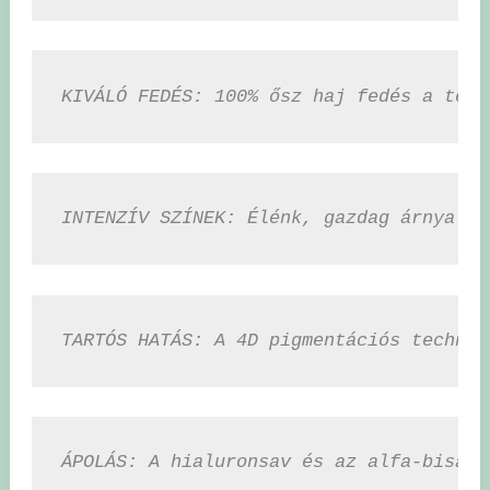
KIVÁLÓ FEDÉS: 100% ősz haj fedés a term
INTENZÍV SZÍNEK: Élénk, gazdag árnyalat
TARTÓS HATÁS: A 4D pigmentációs technol
ÁPOLÁS: A hialuronsav és az alfa-bisabo