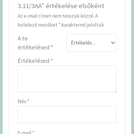
3.11/3AA” értékelése elsőként
Az e-mail címet nem tesszük közzé.
A
kötelező mezőket
*
karakterrel jelöltük
A te
értékelésed
*
Értékelésed
*
Név
*
E-mail
*