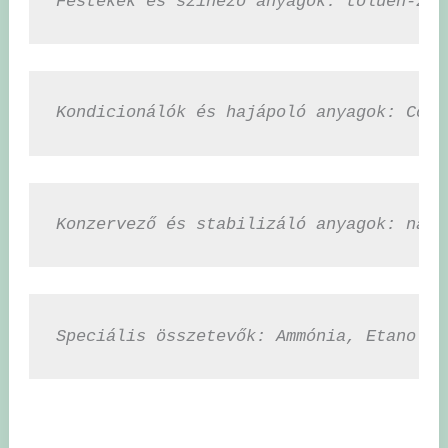
Festékek és színező anyagok: toluén-2,5
Kondicionálók és hajápoló anyagok: Coca
Konzervező és stabilizáló anyagok: nátr
Speciális összetevők: Ammónia, Etanolam