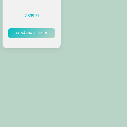
s hajfesték 60ml
5.11/5AA
2 539
Ft
KOSÁRBA TESZEM