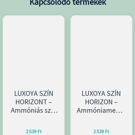
Kapcsolódó termékek
LUXOYA SZÍN
LUXOYA SZÍN
HORIZONT –
HORIZON –
Ammóniás szín
Ammóniamente
60ml 5.65/5RM
s hajfesték 60ml
10.0/10NC
2 539
Ft
2 539
Ft