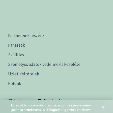
Partnereink részére
Panaszok
Szállítás
Személyes adatok védelme és kezelése
Üzleti feltételek
Rólunk
Instagram
Facebook
Ez az oldal cookie-kat használ a böngészési élmény
×
javítása érdekében. A "Elfogadás" gombra kattintva