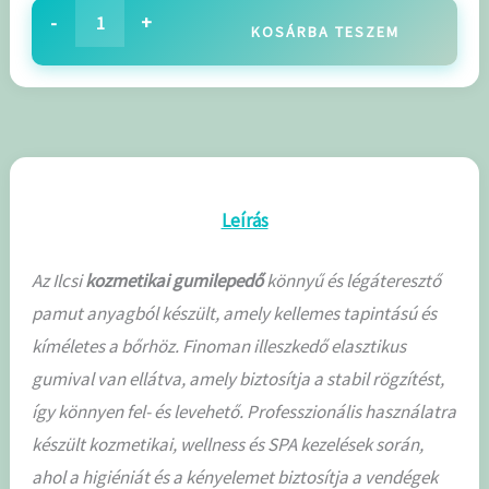
-
+
KOSÁRBA TESZEM
Leírás
Az Ilcsi
kozmetikai gumilepedő
könnyű és légáteresztő
pamut anyagból készült, amely kellemes tapintású és
kíméletes a bőrhöz. Finoman illeszkedő elasztikus
gumival van ellátva, amely biztosítja a stabil rögzítést,
így könnyen fel- és levehető. Professzionális használatra
készült kozmetikai, wellness és SPA kezelések során,
ahol a higiéniát és a kényelemet biztosítja a vendégek