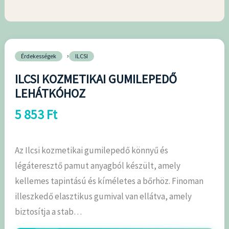
,
Érdekességek
ILCSI
ILCSI KOZMETIKAI GUMILEPEDŐ
LEHÁTKÓHOZ
5 853
Ft
Az Ilcsi kozmetikai gumilepedő könnyű és
légáteresztő pamut anyagból készült, amely
kellemes tapintású és kíméletes a bőrhöz. Finoman
illeszkedő elasztikus gumival van ellátva, amely
biztosítja a stab…